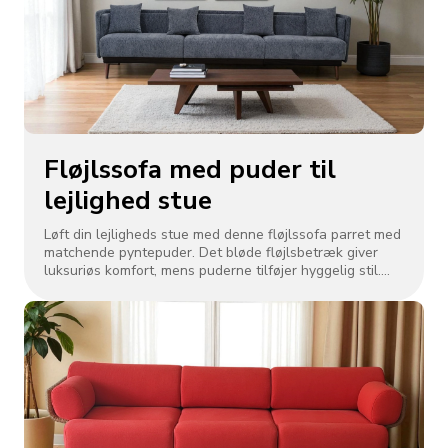
Fløjlssofa med puder til
lejlighed stue
Løft din lejligheds stue med denne fløjlssofa parret med
matchende pyntepuder. Det bløde fløjlsbetræk giver
luksuriøs komfort, mens puderne tilføjer hyggelig stil.
Dens moderne design, med en robust ramme og slanke
linjer, passer til kompakte rum. Den er ideel til
afslapning eller underholdning og passer perfekt ind i
moderne indretning og bringer elegance og
funktionalitet til dit hjem.