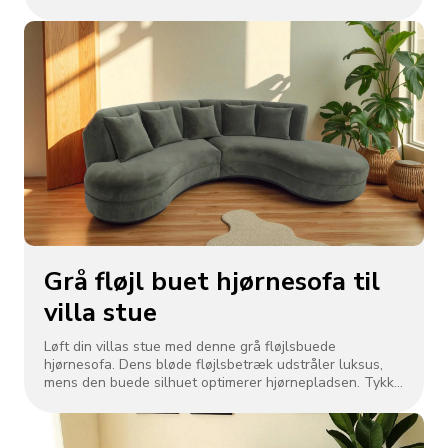
muligheder, der passer til dine specifikke behov, hvilket
sikrer, at din sofa ikke kun ser fantastisk ud, men også
forbedrer den overordnede stemning i din lobby, lounger
eller værelser.
Grå fløjl buet hjørnesofa til
villa stue
Løft din villas stue med denne grå fløjlsbuede
hjørnesofa. Dens bløde fløjlsbetræk udstråler luksus,
mens den buede silhuet optimerer hjørnepladsen. Tykke
puder sikrer hyggelig afslapning, perfekt til afslapning
eller værtskab. Den fusionerer moderne design med
elegante kurver og komplementerer eksklusiv