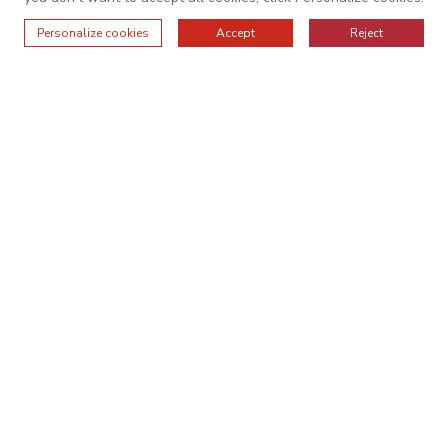
Personalize cookies
Accept
Reject
KONTAKT OS
NYHED
0086-13528987245
sales@oc-internationalfurniture.com
© 2025 OC INTERNATIONAL. Alle rettigheder
forbeholdes.
——Politik om beskyttelse af personlige