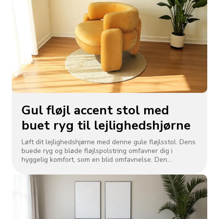
villaindretning. Robust håndværk garanterer
holdbarhed, hvilket gør det til et stilfuldt midtpunkt for
raffineret livsstil.
Gul fløjl accent stol med
buet ryg til lejlighedshjørne
Løft dit lejlighedshjørne med denne gule fløjlsstol. Dens
buede ryg og bløde fløjlspolstring omfavner dig i
hyggelig komfort, som en blid omfavnelse. Den
afrundede silhuet passer perfekt ind i kompakte rum og
tilføjer et levende, luksuriøst touch til moderne interiør.
Den er nem at style med tæpper eller grønne planter og
blander komfort og design, perfekt til afslapning i
bylivet.