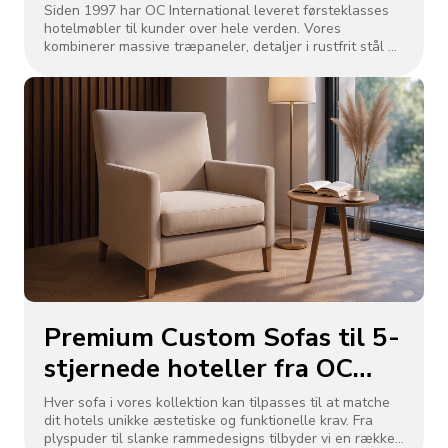
ejendomme | Fremstillet i
Siden 1997 har OC International leveret førsteklasses
hotelmøbler til kunder over hele verden. Vores
Dongguan af OC
kombinerer massive træpaneler, detaljer i rustfrit stål og
International
ridsefaste overflader for lang levetid.
Premium Custom Sofas til 5-
stjernede hoteller fra OC
Furniture
Hver sofa i vores kollektion kan tilpasses til at matche
dit hotels unikke æstetiske og funktionelle krav. Fra
plyspuder til slanke rammedesigns tilbyder vi en række