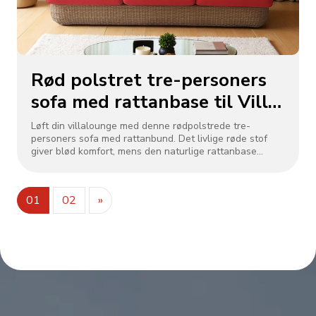
Rød polstret tre-personers
sofa med rattanbase til Villa
Lounge
Løft din villalounge med denne rødpolstrede tre-
personers sofa med rattanbund. Det livlige røde stof
giver blød komfort, mens den naturlige rattanbase
tilføjer rustik elegance. Perfekt til indendørs eller semi-
udendørs villarum, det blander moderne stil med
holdbart håndværk. Ideel til afslapning eller værtskab,
01
02
»
det bringer et dristigt, indbydende touch til eksklusivt
villaliv.