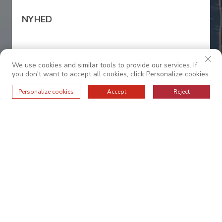
NYHED
0086-13528987245
We use cookies and similar tools to provide our services. If
you don't want to accept all cookies, click Personalize cookies.
sales@oc-internationalfurniture.com
Personalize cookies
Accept
Reject
© 2025 OC INTERNATIONAL. Alle rettigheder
forbeholdes.
——Politik om beskyttelse af personlige
oplysninger