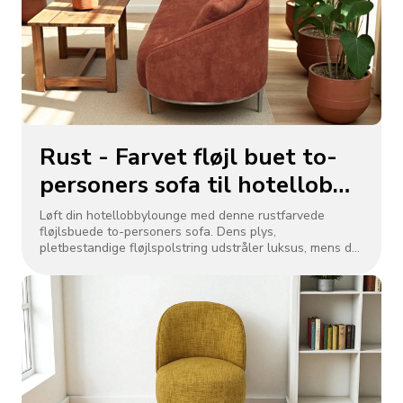
varmt, indbydende fokuspunkt.
Rust - Farvet fløjl buet to-
personers sofa til hotellobby
lounge
Løft din hotellobbylounge med denne rustfarvede
fløjlsbuede to-personers sofa. Dens plys,
pletbestandige fløjlspolstring udstråler luksus, mens det
svungne buede design giver gæsterne omsluttende
komfort. Perfekt til socialt samvær eller afslapning, den
to-sæders konfiguration optimerer pladsen i områder
med høj trafik. Robust indramning og holdbare
materialer sikrer langvarig brug, der blander moderne
elegance med hyggelig funktionalitet for at skabe et
indbydende fokuspunkt, der forbedrer dit hotels
atmosfære.