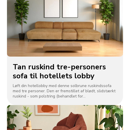
Tan ruskind tre-personers
sofa til hotellets lobby
Løft din hotellobby med denne solbrune ruskindssofa
med tre personer. Den er fremstillet af blødt, slidstærkt
ruskind - som polstring (behandlet for
pletbestandighed) og giver gæsterne overdådig komfort.
Det strømlinede design med en lav profil og metalben
passer til moderne eller klassisk interiør. Perfekt til
indbydende områder, dens rummelige siddepladser og
robuste ramme sikrer varig brug i rum med høj trafik, der
blander elegance og funktionalitet for at skabe et