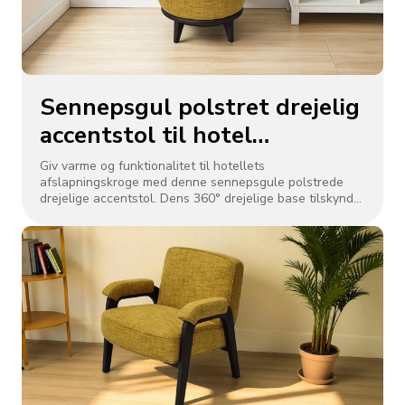
Sennepsgul polstret drejelig
accentstol til hotel
afslapningskrog
Giv varme og funktionalitet til hotellets
afslapningskroge med denne sennepsgule polstrede
drejelige accentstol. Dens 360° drejelige base tilskynder
til nem samtale, mens det bløde, slidstærke stof (f.eks.
hørblanding eller polyester - nylon) giver varig komfort.
Den afrundede silhuet og den mørke træ-/metalbase
blander charme fra midten af århundredet med moderne
funktionalitet, perfekt til stilfuldt at løfte loungehjørner,
læsepladser eller lobbyventeområder på hoteller.